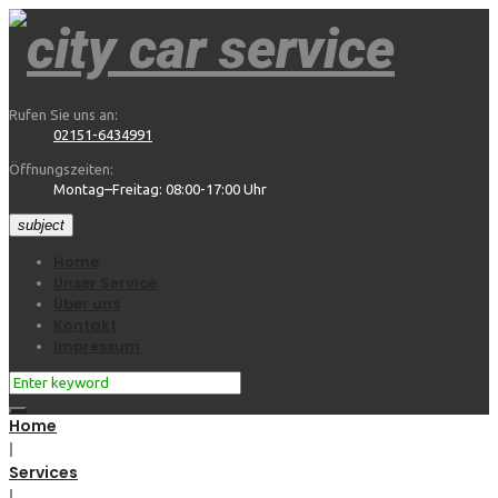
Skip
to
content
Rufen Sie uns an:
02151-6434991
Öffnungszeiten:
Montag–Freitag: 08:00-17:00 Uhr
subject
Home
Unser Service
Über uns
Kontakt
Impressum
Search
for:
Home
|
Services
|